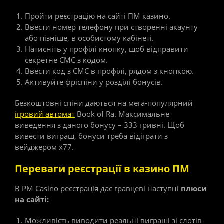
Пройти реєстрацію на сайті ПМ казино.
Ввести номер телефону при створенні акаунту
або пізніше, в особистому кабінеті.
Натисніть у профілі кнопку, щоб відправити
секретне СМС з кодом.
Ввести код з СМС в профілі, рядом з кнопкою.
Активуйте фріспіни у розділі бонусів.
Безкоштовні спіни даються на мега-популярний
ігровий автомат
Book of Ra. Максимальне
виведення з даного бонусу – 333 гривні. Щоб
вивести виграш, бонуси треба відіграти з
вейджером х77.
Переваги реєстрації в казино ПМ
В PM Casino реєстрація дає гравцеві наступні
плюси
на сайті:
Можливість виводити реальні виграші зі слотів