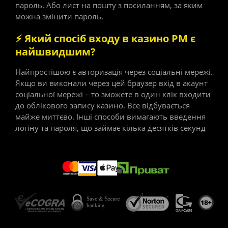
пароль. Або лист на пошту з посиланням, за яким
можна змінити пароль.
⚡ Який спосіб входу в казино PM є
найшвидшим?
Найпростішою є авторизація через соціальні мережі.
Якщо ви виконали через цей браузер вхід в акаунт
соціальної мережі – то зможете в один клік входити
до облікового запису казино. Все відбувається
майже миттєво. Інші способи вимагають введення
логіну та пароля, що займає кілька десятків секунд