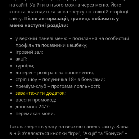
на сайті. Увійти в нього можна через меню. Його
кнопка знаходиться зліва зверху на кожній сторінці
сайту.
Після авторизації, гравець побачить у
меню наступні розділи:
у верхній панелі меню – посилання на особистий
профіль та показники кешбеку;
ігровий зал;
акції;
турніри;
лотереї – розіграш за поповнення;
стріп шоу – полуничка 18+ з бонусами;
преміум-клуб – програма лояльності;
завантажити додаток
;
ввести промокод;
допомога 24/7;
перемикач мови.
Також зверніть увагу на верхню панель сайту. Зліва
в ній з’являються кнопки “Ігри”, “Акції” та “Бонуси” –