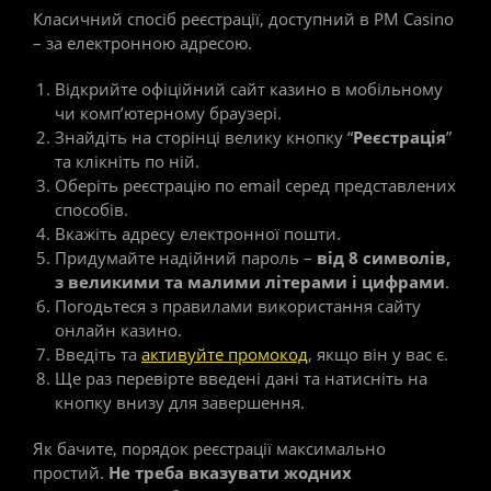
Класичний спосіб реєстрації, доступний в PM Casino
– за електронною адресою.
Відкрийте офіційний сайт казино в мобільному
чи комп’ютерному браузері.
Знайдіть на сторінці велику кнопку “
Реєстрація
”
та клікніть по ній.
Оберіть реєстрацію по email серед представлених
способів.
Вкажіть адресу електронної пошти.
Придумайте надійний пароль –
від 8 символів,
з великими та малими літерами і цифрами
.
Погодьтеся з правилами використання сайту
онлайн казино.
Введіть та
активуйте промокод
, якщо він у вас є.
Ще раз перевірте введені дані та натисніть на
кнопку внизу для завершення.
Як бачите, порядок реєстрації максимально
простий.
Не треба вказувати жодних