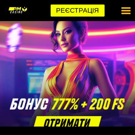
РЕЄСТРАЦІЯ