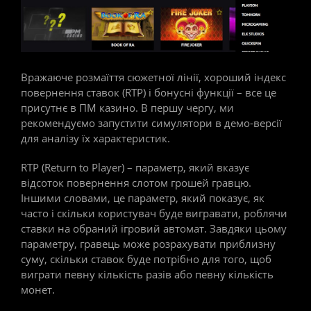
Вражаюче розмаїття сюжетної лінії, хороший індекс
повернення ставок (RTP) і бонусні функції – все це
присутнє в ПМ казино. В першу чергу, ми
рекомендуємо запустити симулятори в демо-версії
для аналізу їх характеристик.
RTP (Return to Player) – параметр, який вказує
відсоток повернення слотом грошей гравцю.
Іншими словами, це параметр, який показує, як
часто і скільки користувач буде вигравати, роблячи
ставки на обраний ігровий автомат. Завдяки цьому
параметру, гравець може розрахувати приблизну
суму, скільки ставок буде потрібно для того, щоб
виграти певну кількість разів або певну кількість
монет.