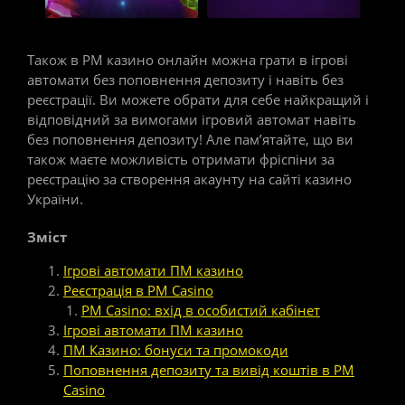
Також в РМ казино онлайн можна грати в ігрові
автомати без поповнення депозиту і навіть без
реєстрації. Ви можете обрати для себе найкращий і
відповідний за вимогами ігровий автомат навіть
без поповнення депозиту! Але пам’ятайте, що ви
також маєте можливість отримати фріспіни за
реєстрацію за створення акаунту на сайті казино
України.
Зміст
Ігрові автомати ПМ казино
Реєстрація в PM Casino
PM Casino: вхід в особистий кабінет
Ігрові автомати ПМ казино
ПМ Казино: бонуси та промокоди
Поповнення депозиту та вивід коштів в PM
Casino