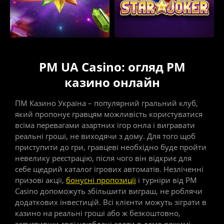
PM UA Casino: огляд PM
казино онлайн
ПМ Казино Україна – популярний гральний клуб,
який пропонує гравцям можливість користуватися
всіма перевагами азартних ігор онла і вигравати
реальні гроші, не виходячи з дому. Для того щоб
приступити до гри, гравцеві необхідно буде пройти
невелику реєстрацію, після чого він відкриє для
себе щедрий каталог ігрових автоматів. Незліченні
призові акції,
бонусні пропозиції
і турніри від PM
Casino допоможуть збільшити виграш, не роблячи
додаткових інвестицій. Всі клієнти можуть зіграти в
казино на реальні гроші або ж безкоштовно,