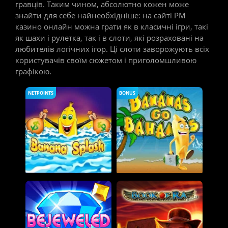
гравців. Таким чином, абсолютно кожен може
знайти для себе найнеобхідніше: на сайті РМ
казино онлайн можна грати як в класичні ігри, такі
як шахи і рулетка, так і в слоти, які розраховані на
любителів логічних ігор. Ці слоти заворожують всіх
користувачів своїм сюжетом і приголомшливою
графікою.
NETPOINTS
BONUS