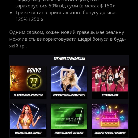
зараховується 50% від суми (в межах $ 150);
Третя частина привітального бонусу досягає
125% і 250 $.
Одним словом, кожен новий гравець має реальну
можливість використовувати щедрі бонуси в будь-
якій грі.