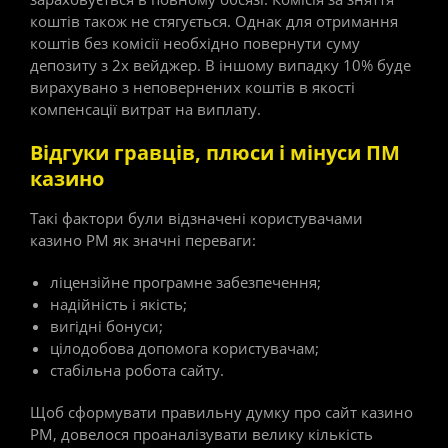
коштів також не стягується. Однак для отримання
коштів без комісії необхідно повернути суму
депозиту з 2х вейджер. В іншому випадку 10% буде
вирахувано з неповернених коштів в якості
компенсації витрат на виплату.
Відгуки гравців, плюси і мінуси ПМ
казино
Такі фактори були відзначені користувачами
казино PM як значні переваги:
ліцензійне програмне забезпечення;
надійність і якість;
вигідні бонуси;
цілодобова допомога користувачам;
стабільна робота сайту.
Щоб сформувати правильну думку про сайт казино
PM, довелося проаналізувати велику кількість