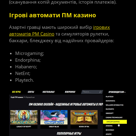
(сканування копій документів, історія платежів).
Ігрові автомати ПМ казино
Азартні гравці мають широкий вибір
ігрових
автоматів PM Casino
та симуляторів рулетки,
баккари, блекджеку від надійних провайдерів:
Microgaming;
Endorphina;
Habanero;
NetEnt;
Playtech.