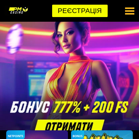
РЕЄСТРАЦІЯ
NETPOINTS
BONUS