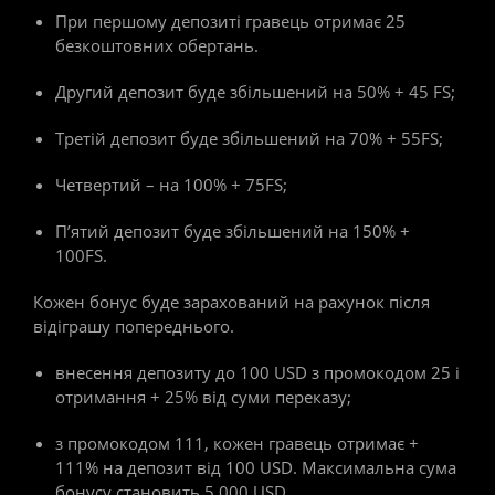
При першому депозиті гравець отримає 25
безкоштовних обертань.
Другий депозит буде збільшений на 50% + 45 FS;
Третій депозит буде збільшений на 70% + 55FS;
Четвертий – на 100% + 75FS;
П’ятий депозит буде збільшений на 150% +
100FS.
Кожен бонус буде зарахований на рахунок після
відіграшу попереднього.
внесення депозиту до 100 USD з промокодом 25 і
отримання + 25% від суми переказу;
з промокодом 111, кожен гравець отримає +
111% на депозит від 100 USD. Максимальна сума
бонусу становить 5 000 USD.