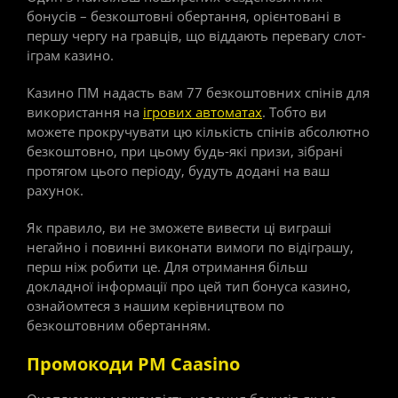
бонусів – безкоштовні обертання, орієнтовані в
першу чергу на гравців, що віддають перевагу слот-
іграм казино.
Казино ПМ надасть вам 77 безкоштовних спінів для
використання на
ігрових автоматах
. Тобто ви
можете прокручувати цю кількість спінів абсолютно
безкоштовно, при цьому будь-які призи, зібрані
протягом цього періоду, будуть додані на ваш
рахунок.
Як правило, ви не зможете вивести ці виграші
негайно і повинні виконати вимоги по відіграшу,
перш ніж робити це. Для отримання більш
докладної інформації про цей тип бонуса казино,
ознайомтеся з нашим керівництвом по
безкоштовним обертанням.
Промокоди PM Caasino