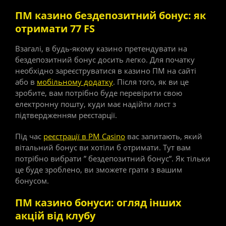
ПМ казино бездепозитний бонус: як
отримати 77 FS
Взагалі, в будь-якому казино претендувати на
бездепозитний бонус досить легко. Для початку
необхідно зареєструватися в казино ПМ на сайті
або в
мобільному додатку
. Після того, як ви це
зробите, вам потрібно буде перевірити свою
електронну пошту, куди має надійти лист з
підтвердженням реєстарції.
Під час
реєстрації в PM Casino
вас запитають, який
вітальний бонус ви хотіли б отримати. Тут вам
потрібно вибрати ” бездепозитний бонус”. Як тільки
це буде зроблено, ви зможете грати з вашим
бонусом.
ПМ казино бонуси: огляд інших
акцій від клубу