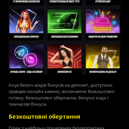
Існує безліч видів бонусів на депозит, доступних
гравцям онлайн-казино, включаючи безкоштовні
готівку, безкоштовні обертання, бонусні коди і
тимчасові бонуси.
Безкоштовні обертання
Один з найбільш поширених бездепозитних