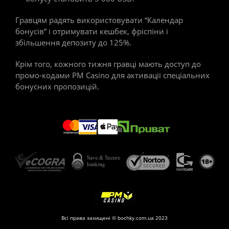
Гравцям радять використовувати “Календар
бонусів” і отримувати кешбек, фріспіни і
збільшення депозиту до 125%.
Крім того, кожного тижня гравці мають доступ до
промо-кодами PM Casino для активації спеціальних
бонусних пропозицій.
Всі права захищені © bochky.com.ua 2023